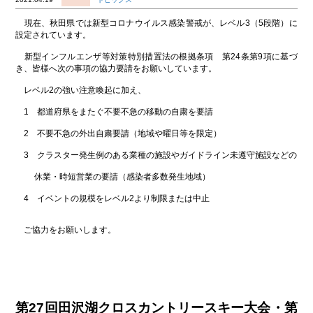
現在、秋田県では新型コロナウイルス感染警戒が、レベル3（5段階）に
設定されています。
新型インフルエンザ等対策特別措置法の根拠条項 第24条第9項に基づ
き、皆様へ次の事項の協力要請をお願いしています。
レベル2の強い注意喚起に加え、
1 都道府県をまたぐ不要不急の移動の自粛を要請
2 不要不急の外出自粛要請（地域や曜日等を限定）
3 クラスター発生例のある業種の施設やガイドライン未遵守施設などの
休業・時短営業の要請（感染者多数発生地域）
4 イベントの規模をレベル2より制限または中止
ご協力をお願いします。
第27回田沢湖クロスカントリースキー大会・第