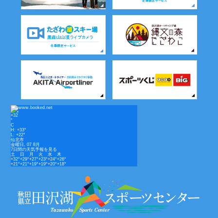
+
32
°
C
H:
+
33°
L:
+
22°
仙北市
金曜日, 07 8月
7日間の天気予報を見る
土
日
月
火
水
木
+
32°
+
29°
+
27°
+
23°
+
24°
+
26°
+
21°
+
21°
+
19°
+
19°
+
20°
+
18°