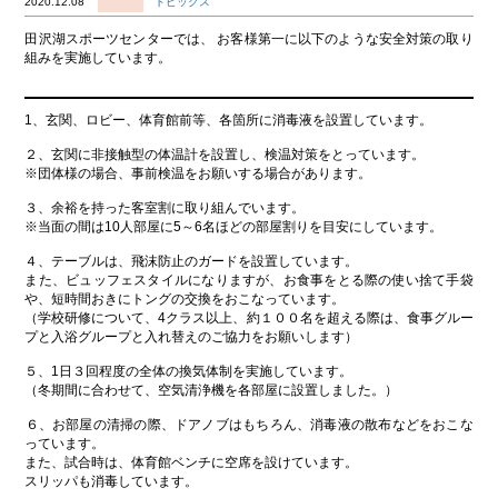
2020.12.08
トピックス
田沢湖スポーツセンターでは、 お客様第一に以下のような安全対策の取り
組みを実施しています。
1、玄関、ロビー、体育館前等、各箇所に消毒液を設置しています。
２、玄関に非接触型の体温計を設置し、検温対策をとっています。
※団体様の場合、事前検温をお願いする場合があります。
３、余裕を持った客室割に取り組んでいます。
※当面の間は10人部屋に5～6名ほどの部屋割りを目安にしています。
４、テーブルは、飛沫防止のガードを設置しています。
また、ビュッフェスタイルになりますが、お食事をとる際の使い捨て手袋
や、短時間おきにトングの交換をおこなっています。
（学校研修について、4クラス以上、約１００名を超える際は、食事グルー
プと入浴グループと入れ替えのご協力をお願いします）
５、1日３回程度の全体の換気体制を実施しています。
（冬期間に合わせて、空気清浄機を各部屋に設置しました。）
６、お部屋の清掃の際、ドアノブはもちろん、消毒液の散布などをおこな
っています。
また、試合時は、体育館ベンチに空席を設けています。
スリッパも消毒しています。