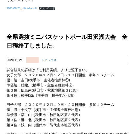
2021-02-20_officialresult
ダウンロード
全県選抜ミニバスケットボール田沢湖大会 全
日程終了しました。
2020.12.21
トピックス
試合結果の詳細は「ご利用実績」よりご覧下さい。
女子の部 ２０２０年１２月１２日～１３日開催 参加１６チーム
優 勝：吉田(横手市・主催者推薦枠①)
準優勝：雄物川(横手市・主催者推薦枠②)
第３位：飯島南(秋田市・秋田地区第３代表）
第４位：横手kita（横手市・横手地区代表)
男子の部 ２０２０年１２月１９日～２０日開催 参加１２チーム
優 勝：十文字（横手市・主催者推薦枠出場）
準優勝：築 山（秋田市・秋田地区第３代表）
第３位：港 北（秋田市・秋田地区第２代表）
第４位：浅 内（能代市・能代山本地区代表）