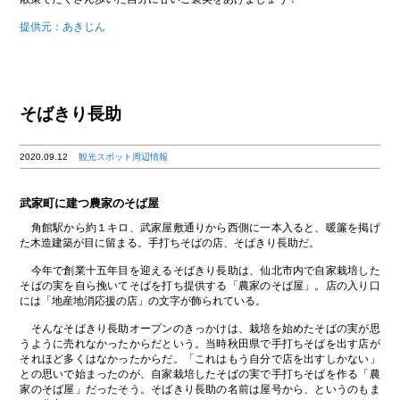
提供元：あきじん
そばきり長助
2020.09.12
観光スポット周辺情報
武家町に建つ農家のそば屋
角館駅から約１キロ、武家屋敷通りから西側に一本入ると、暖簾を掲げ
た木造建築が目に留まる。手打ちそばの店、そばきり長助だ。
今年で創業十五年目を迎えるそばきり長助は、仙北市内で自家栽培した
そばの実を自ら挽いてそばを打ち提供する「農家のそば屋」。店の入り口
には「地産地消応援の店」の文字が飾られている。
そんなそばきり長助オープンのきっかけは、栽培を始めたそばの実が思
うように売れなかったからだという。当時秋田県で手打ちそばを出す店が
それほど多くはなかったからだ。「これはもう自分で店を出すしかない」
との思いで始まったのが、自家栽培したそばの実で手打ちそばを作る「農
家のそば屋」だったそう。そばきり長助の名前は屋号から、というのもま