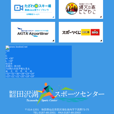
+
28
°
C
H:
+
30°
L:
+
19°
仙北市
木曜日, 06 8月
7日間の天気予報を見る
金
土
日
月
火
水
+
32°
+
31°
+
30°
+
28°
+
23°
+
24°
+
23°
+
21°
+
21°
+
20°
+
19°
+
19°
〒014-1201 秋田県仙北市田沢湖生保内字下高野73-75
TEL:0187-46-2001 FAX:0187-46-2003