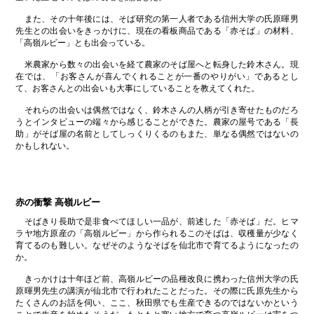
また、その十年後には、そば研究の第一人者である信州大学の氏原暉男
先生との出会いをきっかけに、現在の看板商品である「赤そば」の材料、
「高嶺ルビー」とも出会っている。
米農家から数々の出会いを経て農家のそば屋へと転身した鈴木さん。現
在では、「お客さんが喜んでくれることが一番のやりがい」であるとし
て、お客さんとの出会いも大事にしていることを教えてくれた。
それらの出会いは偶然ではなく、鈴木さんの人柄が引き寄せたものだろ
うとインタビューの端々から感じることができた。農家の屋号である「長
助」がそば屋の名前としてしっくりくるのもまた、単なる偶然ではないの
かもしれない。
赤の衝撃 高嶺ルビー
そばきり長助で是非食べてほしい一品が、前述した「赤そば」だ。ヒマ
ラヤ地方原産の「高嶺ルビー」から作られるこのそばは、収穫量が少なく
育てるのも難しい。なぜそのようなそばを仙北市で育てるようになったの
か。
きっかけは十年ほど前、高嶺ルビーの品種改良に携わった信州大学の氏
原暉男先生の講演が仙北市で行われたことだった。その際に氏原先生から
たくさんのお話を伺い、ここ、秋田県でも生産できるのではないかという