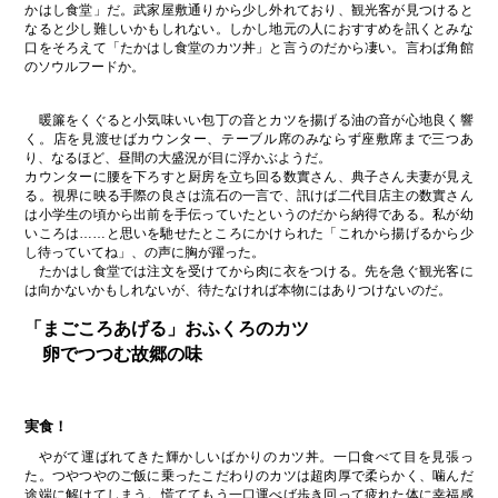
かはし食堂」だ。武家屋敷通りから少し外れており、観光客が見つけると
なると少し難しいかもしれない。しかし地元の人におすすめを訊くとみな
口をそろえて「たかはし食堂のカツ丼」と言うのだから凄い。言わば角館
のソウルフードか。
暖簾をくぐると小気味いい包丁の音とカツを揚げる油の音が心地良く響
く。店を見渡せばカウンター、テーブル席のみならず座敷席まで三つあ
り、なるほど、昼間の大盛況が目に浮かぶようだ。
カウンターに腰を下ろすと厨房を立ち回る数實さん、典子さん夫妻が見え
る。視界に映る手際の良さは流石の一言で、訊けば二代目店主の数實さん
は小学生の頃から出前を手伝っていたというのだから納得である。私が幼
いころは……と思いを馳せたところにかけられた「これから揚げるから少
し待っていてね」、の声に胸が躍った。
たかはし食堂では注文を受けてから肉に衣をつける。先を急ぐ観光客に
は向かないかもしれないが、待たなければ本物にはありつけないのだ。
「まごころあげる」おふくろのカツ
卵でつつむ故郷の味
実食！
やがて運ばれてきた輝かしいばかりのカツ丼。一口食べて目を見張っ
た。つやつやのご飯に乗ったこだわりのカツは超肉厚で柔らかく、噛んだ
途端に解けてしまう。慌ててもう一口運べば歩き回って疲れた体に幸福感