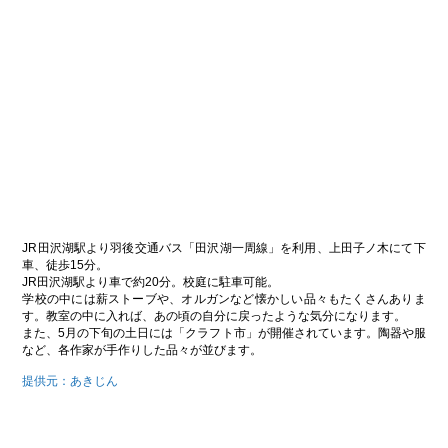
JR田沢湖駅より羽後交通バス「田沢湖一周線」を利用、上田子ノ木にて下
車、徒歩15分。
JR田沢湖駅より車で約20分。校庭に駐車可能。
学校の中には薪ストーブや、オルガンなど懐かしい品々もたくさんありま
す。教室の中に入れば、あの頃の自分に戻ったような気分になります。
また、5月の下旬の土日には「クラフト市」が開催されています。陶器や服
など、各作家が手作りした品々が並びます。
提供元：あきじん