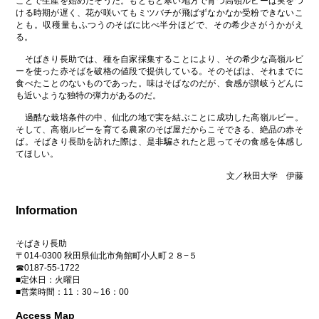
ことで生産を始めたそうだ。もともと寒い地方で育つ高嶺ルビーは実をつ
ける時期が遅く、花が咲いてもミツバチが飛ばずなかなか受粉できないこ
とも。収穫量もふつうのそばに比べ半分ほどで、その希少さがうかがえ
る。
そばきり長助では、種を自家採集することにより、その希少な高嶺ルビ
ーを使った赤そばを破格の値段で提供している。そのそばは、それまでに
食べたことのないものであった。味はそばなのだが、食感が讃岐うどんに
も近いような独特の弾力があるのだ。
過酷な栽培条件の中、仙北の地で実を結ぶことに成功した高嶺ルビー。
そして、高嶺ルビーを育てる農家のそば屋だからこそできる、絶品の赤そ
ば。そばきり長助を訪れた際は、是非騙されたと思ってその食感を体感し
てほしい。
文／秋田大学 伊藤
Information
そばきり長助
〒014-0300 秋田県仙北市角館町小人町２８−５
☎0187-55-1722
■定休日：火曜日
■営業時間：11：30～16：00
Access Map