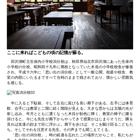
ここに来ればこどもの頃の記憶が蘇る。
田沢湖町立生保内小学校潟分校は、秋田県仙北市田沢湖にあった生保内
小学校の分校。昭和四十九年に廃校となっていた木造の小学校校舎が修復
され、平成十六年に「思い出の潟分校」として一般公開。校庭や校舎、教
室の内部にいたるまですべて当時のままで残されており、懐かしい雰囲気
を感じる。
中に入ると下駄箱、そして左右に延びる長い廊下がある。左手には体育
館、右手には教室と二階に続く階段が見える。大きな窓からは太陽の光が
射し込み、年月とともに濃くなった木目が飴色に輝く。教室の椅子に腰を
掛けると、今にも先生が廊下からやってきて授業がはじまりそうだ。隣を
見れば友達の顔まで目に浮かぶ。廊下を歩けば、そこを駆け回るこどもた
ち。そしてそれを注意する先生。その声までも聞こえてくる。
「思い出の潟分校」。時の経過を忘れたこの場所だからこそ、私たちが