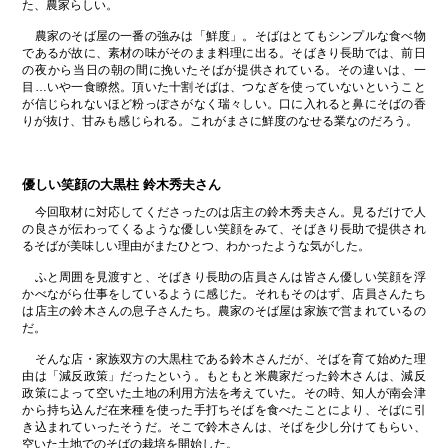
た、農家らしい。
農家のそば屋の一番の強みは「鮮度」。そばはとてもシンプルな食べ物
であるが故に、素材の味がそのまま料理に出る。そばきり長助では、前日
の夜から当日の朝の間に挽いたそばが提供されている。その違いは、一
目…いや一食瞭然。頂いた十割そばは、つなぎを使っていないということ
が信じられないほど粉っぽさがなく瑞々しい。口に入れると鼻にそばの香
りが抜け、甘みも感じられる。これがまさに鮮度のなせる業なのだろう。
優しい笑顔の大黒柱 鈴木秀夫さん
今回取材に対応してくださったのは店主の鈴木秀夫さん。見るだけで人
の良さが伝わってくるような優しい笑顔をみて、そばきり長助で提供され
るそばが美味しい理由がまたひとつ、わかったような気がした。
ふと周囲を見渡すと、そばきり長助の店員さんは皆さん優しい笑顔を浮
かべながら仕事をしているように感じた。それもそのはず、店員さんたち
は店主の鈴木さんの息子さんたち。農家のそば屋は家族で営まれているの
だ。
そんな店・家族双方の大黒柱である鈴木さんだが、そばを育て始めた理
由は「減反政策」だったという。もともと米農家だった鈴木さんは、減反
政策によって空いた土地の利用方法を考えていた。その時、知人が南会津
から持ち込んだ在来種を使った手打ちそばを食べたことにより、そばに引
き込まれていったそうだ。そこで鈴木さんは、そばを少し分けてもらい、
空いた土地でのそばの栽培を開始した。