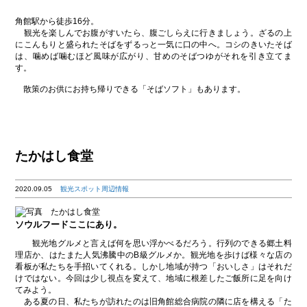
角館駅から徒歩16分。
観光を楽しんでお腹がすいたら、腹ごしらえに行きましょう。ざるの上
にこんもりと盛られたそばをずるっと一気に口の中へ。コシのきいたそば
は、噛めば噛むほど風味が広がり、甘めのそばつゆがそれを引き立てま
す。
散策のお供にお持ち帰りできる「そばソフト」もあります。
たかはし食堂
2020.09.05
観光スポット周辺情報
ソウルフードここにあり。
観光地グルメと言えば何を思い浮かべるだろう。行列のできる郷土料
理店か、はたまた人気沸騰中のB級グルメか。観光地を歩けば様々な店の
看板が私たちを手招いてくれる。しかし地域が持つ「おいしさ」はそれだ
けではない。今回は少し視点を変えて、地域に根差したご飯所に足を向け
てみよう。
ある夏の日、私たちが訪れたのは旧角館総合病院の隣に店を構える「た