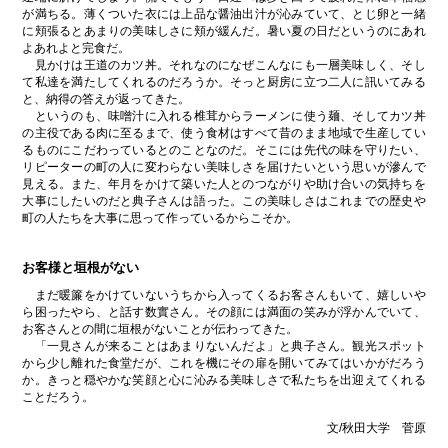
が満ちる。薄くついた衣には上品な醤油出汁が沁みていて、とじ卵と一緒
に頬張るとあまりの美味しさに頬が緩んだ。暑い夏の日だというのにあれ
よあれよと完食だ。
見かけは王道のカツ丼。それなのになぜこんなにも一層美味しく、そし
て私達を満たしてくれるのだろうか。そっと厨房に立つ二人に訊いてみる
と、納得の答えが返ってきた。
というのも、味噌汁に入れる椎茸からラーメンに使う麺、そしてカツ丼
の主役である肉に至るまで、使う食材はすべて昔のまま地域で生産してい
るものにこだわっているとのことなのだ。そこには先代の味を守りたい、
リピーターの町の人に変わらない美味しさを届けたいという思いが滲んで
見える。また、年月をかけて築いた人とのつながりや助け合いの気持ちを
大事にしたいのだと典子さんは語った。この美味しさはこれまでの歴史や
町の人たちを大事に思って作っているからこそか。
お客様と垣根がない
まだ暖簾をかけていないうちから入ってくるお客さんもいて、嬉しいや
ら困ったやら、と話す数實さん。その顔には満面の笑みが浮かんでいて、
お客さんとの間に垣根がないことが伝わってきた。
「一見さんが来ることはあまりないんだよ」と典子さん。観光スポット
から少し離れた食堂だが、これを機にその扉を開いてみてはいかがだろう
か。きっと穏やかな笑顔と心に沁みる美味しさで私たちを出迎えてくれる
ことだろう。
文/秋田大学 菅原