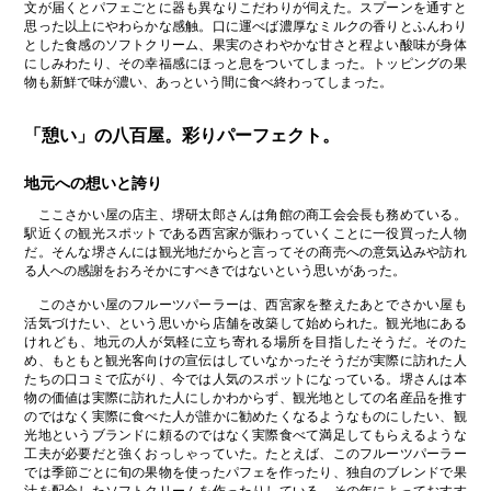
文が届くとパフェごとに器も異なりこだわりが伺えた。スプーンを通すと
思った以上にやわらかな感触。口に運べば濃厚なミルクの香りとふんわり
とした食感のソフトクリーム、果実のさわやかな甘さと程よい酸味が身体
にしみわたり、その幸福感にほっと息をついてしまった。トッピングの果
物も新鮮で味が濃い、あっという間に食べ終わってしまった。
「憩い」の八百屋。彩りパーフェクト。
地元への想いと誇り
ここさかい屋の店主、堺研太郎さんは角館の商工会会長も務めている。
駅近くの観光スポットである西宮家が賑わっていくことに一役買った人物
だ。そんな堺さんには観光地だからと言ってその商売への意気込みや訪れ
る人への感謝をおろそかにすべきではないという思いがあった。
このさかい屋のフルーツパーラーは、西宮家を整えたあとでさかい屋も
活気づけたい、という思いから店舗を改築して始められた。観光地にある
けれども、地元の人が気軽に立ち寄れる場所を目指したそうだ。そのた
め、もともと観光客向けの宣伝はしていなかったそうだが実際に訪れた人
たちの口コミで広がり、今では人気のスポットになっている。堺さんは本
物の価値は実際に訪れた人にしかわからず、観光地としての名産品を推す
のではなく実際に食べた人が誰かに勧めたくなるようなものにしたい、観
光地というブランドに頼るのではなく実際食べて満足してもらえるような
工夫が必要だと強くおっしゃっていた。たとえば、このフルーツパーラー
では季節ごとに旬の果物を使ったパフェを作ったり、独自のブレンドで果
汁を配合したソフトクリームを作ったりしている。その年によっておすす