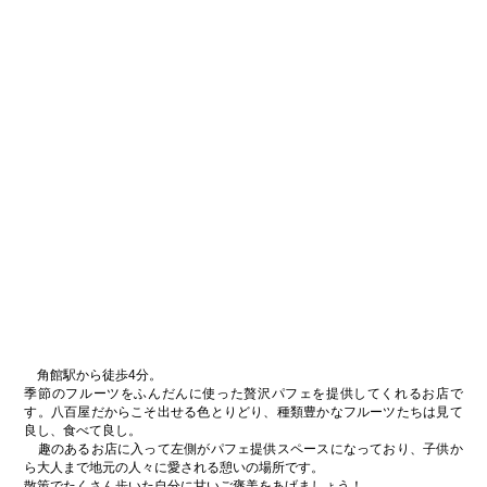
角館駅から徒歩4分。
季節のフルーツをふんだんに使った贅沢パフェを提供してくれるお店で
す。八百屋だからこそ出せる色とりどり、種類豊かなフルーツたちは見て
良し、食べて良し。
趣のあるお店に入って左側がパフェ提供スペースになっており、子供か
ら大人まで地元の人々に愛される憩いの場所です。
散策でたくさん歩いた自分に甘いご褒美をあげましょう！