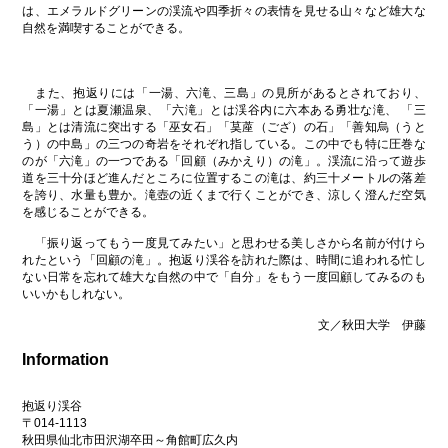
は、エメラルドグリーンの渓流や四季折々の表情を見せる山々など雄大な
自然を満喫することができる。
また、抱返りには「一湯、六滝、三島」の見所があるとされており、
「一湯」とは夏瀬温泉、「六滝」とは渓谷内に六本ある勇壮な滝、 「三
島」とは清流に突出する「巫女石」「茣蓙（ござ）の石」「善知烏（うと
う）の中島」の三つの奇岩をそれぞれ指している。この中でも特に圧巻な
のが「六滝」の一つである「回顧（みかえり）の滝」。渓流に沿って遊歩
道を三十分ほど進んだところに位置するこの滝は、約三十メートルの落差
を誇り、水量も豊か。滝壺の近くまで行くことができ、涼しく澄んだ空気
を感じることができる。
「振り返ってもう一度見てみたい」と思わせる美しさから名前が付けら
れたという「回顧の滝」。抱返り渓谷を訪れた際は、時間に追われる忙し
ない日常を忘れて雄大な自然の中で「自分」をもう一度回顧してみるのも
いいかもしれない。
文／秋田大学 伊藤
Information
抱返り渓谷
〒014-1113
秋田県仙北市田沢湖卒田～角館町広久内