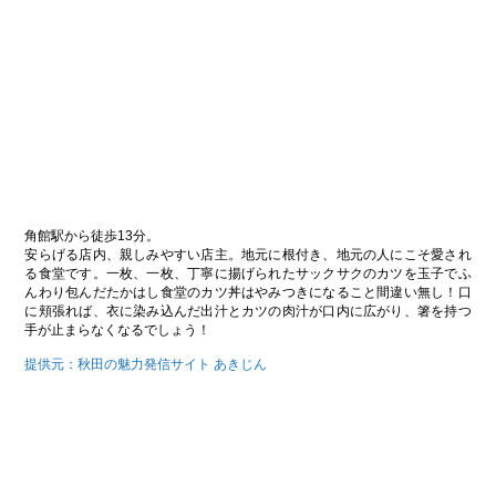
角館駅から徒歩13分。
安らげる店内、親しみやすい店主。地元に根付き、地元の人にこそ愛され
る食堂です。一枚、一枚、丁寧に揚げられたサックサクのカツを玉子でふ
んわり包んだたかはし食堂のカツ丼はやみつきになること間違い無し！口
に頬張れば、衣に染み込んだ出汁とカツの肉汁が口内に広がり、箸を持つ
手が止まらなくなるでしょう！
提供元：秋田の魅力発信サイト あきじん