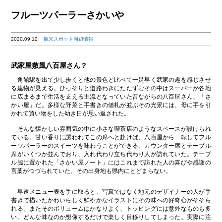
フルーツパーラーさかいや
2020.09.12
観光スポット周辺情報
武家屋敷風八百屋さん？
角館駅を出て少し歩くと他の景色と比べて一足早く武家の趣を感じさせ
る建物が見える。ひっそりと道路わきにたたずむその中はスーパーが各地
に広まるまで生活を支える主流となっていた昔ながらの八百屋さん、「さ
かい屋」だ。多様な野菜と手書きの値札が並ぶその光景には、母に手を引
かれて買い物をした幼き日が思い返された。
そんな懐かしい雰囲気の中に小さな喫茶店のようなスペースが設けられ
ている。甘い香りに誘われてこの席へと赴けば、八百屋から一転してフル
ーツパーラーのスイーツを味わうことができる。カウンター席とテーブル
席がいくつか並んでおり、入れ代わり立ち代わり人が訪れていた。テーブ
ル脇に置かれた「さかい屋ノート」にはこれまで訪れた人の喜びや感謝の
言葉がつづられていた。その出身地も県内にとどまらない。
早速メニュー表を手に取ると、写真ではなく地元のデザイナーの人が手
書きで描いたかわいらしく鮮やかなイラストにその味への好奇心がそそら
れる。またそのボリュームはかなりよく、トッピングには意外なものも多
い。どんな味なのか想像するだけで楽しく目移りしてしまった。実際に注