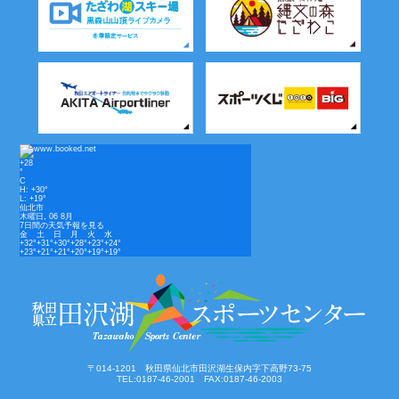
+
28
°
C
H:
+
30°
L:
+
19°
仙北市
木曜日, 06 8月
7日間の天気予報を見る
金
土
日
月
火
水
+
32°
+
31°
+
30°
+
28°
+
23°
+
24°
+
23°
+
21°
+
21°
+
20°
+
19°
+
19°
〒014-1201 秋田県仙北市田沢湖生保内字下高野73-75
TEL:0187-46-2001 FAX:0187-46-2003