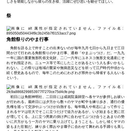
しさを堪能しながら彼らの生き様、活躍にぜひ思いを馳せてほしい。
祭
角館祭りのやま行事
角館を語る上で外すことの出来ないのが毎年九月七日から九日まで三日
間かけて行われる角館祭りのやま行事、通称「やまぶっつけ」だ。一九九
一年に国の重要無形民俗文化財、二〇一六年にユネスコ無形文化遺産にそ
れぞれ指定され、ニュース等で耳にしたことがあるという人も多いかもし
れない。この祭りは地域の繁栄や無病息災などを祈って江戸時代中頃から
続く歴史あるもので、毎年このためにわざわざ県外から帰省する人もいる
という。
初日には角館神明社、二日目には成就院薬師堂へ各ヤマが参拝しお祓い
が行われる。最終日には夕方から数々のヤマが町中を練り歩き、通行の優
先権を巡って交渉やぶっつけが白熱する。毎年職人や有志によって作りこ
まれるヤマは壮大でそこに立つだけで迫力があるが、いざ始まると更に圧
が増してくる。上に立つ男衆の掛け声に合わせてぶつけ合うとあまりの勢
いに片方がもう一方のヤマに乗り上げてしまうことも。しかし傾くヤマの
姿もまた壮観だ。練り歩く際おやま囃子に合わせて舞われる手踊りも美し