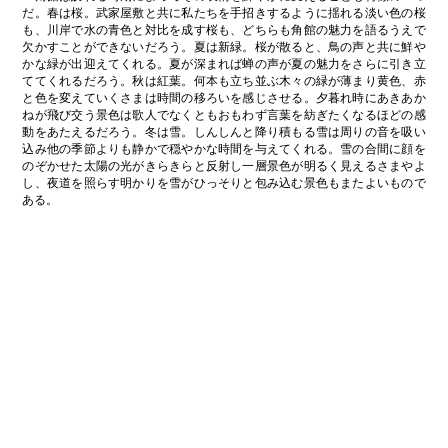
だ。春は桜。武家屋敷と共に私たちを手招きするように揺れる淡い色の桜
も、川岸で水の青色と対比を成す桜も、どちらも角館の魅力を語るうえで
欠かすことができないだろう。夏は新緑。桜が散ると、鳥の声と共に鮮や
かな緑が出迎えてくれる。夏が深まれば蝉の声が夏の魅力をさらに引き立
ててくれるだろう。秋は紅葉。何本も立ち並ぶ木々の緑が薄まり黄色、赤
と色を変えていくさまは時間の移ろいを感じさせる。夕暮れ時にあきあか
ねが飛び交う景色は歌人でなくともおもわず言葉を紡ぎたくなるほどの感
動をあたえるだろう。冬は雪。しんしんと降り積もる雪は周りの音を吸い
込み他の季節よりも静かで穏やかな時間を与えてくれる。雪の合間に顔を
のぞかせた太陽の光がきらきらと反射し一層景色が明るく見えるさまやよ
し、夜道を照らす明かりを雪がひっそりと包み込む景色もまたよいもので
ある。