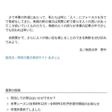
さて本書の作成にあたって、私たちは特に「人々」にフォーカスを当て
て取材をしてきた。角館の町の魅力は実際に町で暮らす人々の想いがあっ
てこそ続いていくものだろう。角館の人々の誇りが本書の記事の中で少し
でも伝われば幸いだ。
自然豊かで、さらに人々の強い志を感じることのできる角館をぜひ訪れ
てみよう。
文／秋田大学 野中
提供元：秋田の魅力発信サイト あきじん
最新の投稿
宿泊しての登山はいかがですか？
冬季シーズン(令和8年12月～令和9年3月)予約受付開始のお知らせ
停電作業終了しました