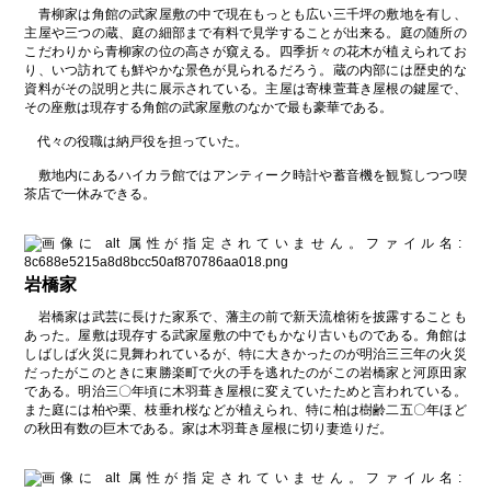
青柳家は角館の武家屋敷の中で現在もっとも広い三千坪の敷地を有し、
主屋や三つの蔵、庭の細部まで有料で見学することが出来る。庭の随所の
こだわりから青柳家の位の高さが窺える。四季折々の花木が植えられてお
り、いつ訪れても鮮やかな景色が見られるだろう。蔵の内部には歴史的な
資料がその説明と共に展示されている。主屋は寄棟萱葺き屋根の鍵屋で、
その座敷は現存する角館の武家屋敷のなかで最も豪華である。
代々の役職は納戸役を担っていた。
敷地内にあるハイカラ館ではアンティーク時計や蓄音機を観覧しつつ喫
茶店で一休みできる。
岩橋家
岩橋家は武芸に長けた家系で、藩主の前で新天流槍術を披露することも
あった。屋敷は現存する武家屋敷の中でもかなり古いものである。角館は
しばしば火災に見舞われているが、特に大きかったのが明治三三年の火災
だったがこのときに東勝楽町で火の手を逃れたのがこの岩橋家と河原田家
である。明治三〇年頃に木羽葺き屋根に変えていたためと言われている。
また庭には柏や栗、枝垂れ桜などが植えられ、特に柏は樹齢二五〇年ほど
の秋田有数の巨木である。家は木羽葺き屋根に切り妻造りだ。