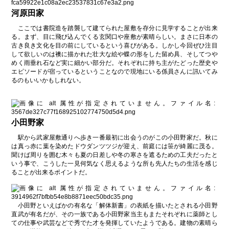
河原田家
ここでは書院造を踏襲して建てられた屋敷を存分に見学することが出来
る。まず、目に飛び込んでくる玄関口や座敷が素晴らしい。まさに日本の
古き良き文化を目の前にしているという喜びがある。しかし今回ぜひ注目
して欲しいのは襖に描かれた壮大な絵や蝶の形をした留め具、そしてつや
めく雨垂れ石など実に細かい部分だ。それぞれに持ち主がたどった歴史や
エピソードが宿っているということなので現地にいる係員さんに訊いてみ
るのもいいかもしれない。
小田野家
駅から武家屋敷通りへ歩き一番最初に出会うのがこの小田野家だ。秋に
は真っ赤に葉を染めたドウダンツツジが迎え、前庭には笹が綺麗に茂る。
聞けば周りを囲む木々も夏の日差しや冬の寒さを遮るための工夫だったと
いう事で、こうした一見何気なく思えるような所も先人たちの生活を感じ
ることが出来るポイントだ。
小田野といえばかの有名な「解体新書」の表紙を描いたとされる小田野
直武が有名だが、その一族である小田野家当主もまたそれぞれに薬師とし
ての仕事や武芸などで秀でた才を発揮していたようである。建物の素晴ら