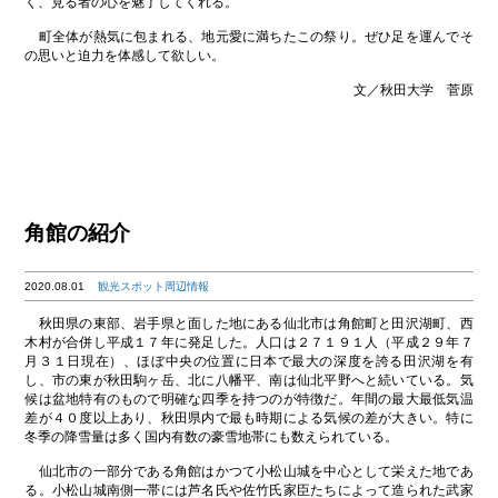
く、見る者の心を魅了してくれる。
町全体が熱気に包まれる、地元愛に満ちたこの祭り。ぜひ足を運んでそ
の思いと迫力を体感して欲しい。
文／秋田大学 菅原
角館の紹介
2020.08.01
観光スポット周辺情報
秋田県の東部、岩手県と面した地にある仙北市は角館町と田沢湖町、西
木村が合併し平成１７年に発足した。人口は２７１９１人（平成２９年７
月３１日現在）、ほぼ中央の位置に日本で最大の深度を誇る田沢湖を有
し、市の東が秋田駒ヶ岳、北に八幡平、南は仙北平野へと続いている。気
候は盆地特有のもので明確な四季を持つのが特徴だ。年間の最大最低気温
差が４０度以上あり、秋田県内で最も時期による気候の差が大きい。特に
冬季の降雪量は多く国内有数の豪雪地帯にも数えられている。
仙北市の一部分である角館はかつて小松山城を中心として栄えた地であ
る。小松山城南側一帯には芦名氏や佐竹氏家臣たちによって造られた武家