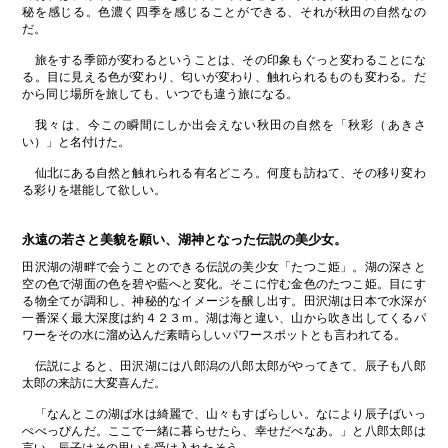
秘を感じる。色濃く四季を感じることができる、それが秋田の自然なの
だ。
旅をする季節が変わるということは、その印象もぐっと変わることにな
る。目に見える色が変わり、匂いが変わり、触れられるものも変わる。だ
から同じ場所を旅しても、いつでも違う旅になる。
我々は、今この瞬間にしか出会えない秋田の自然を「秋彩（あきさ
い）」と名付けた。
仙北にある自然と触れられる有名どころ。何度も訪ねて、その移り変わ
る彩りを堪能して欲しい。
永遠の若さと美貌を願い、湖神となった伝説の美少女。
田沢湖の湖畔で会うことのできる伝説の美少女「たつこ姫」。湖の深さと
空の色で湖面の色を碧や藍へと変化。そこに佇む金色のたつこ姫。目にす
る物全てが調和し、神秘的なイメージを醸し出す。田沢湖は日本で水深が
一番深く最大深度は約４２３ｍ。湖は海と違い、山から吹き出してくるパ
ワーをその水に溜め込んだ素晴らしいパワースポットとも言われてる。
伝説によると、田沢湖には八郎潟の八郎太郎がやってきて、辰子も八郎
太郎の来訪に大変喜んだ。
「なんとこの湖ば水は綺麗で、山々もすばらしい。なにより辰子ばいっ
ぺべっぴんだ。ここで一緒に暮らせたら、幸せだべなあ。」と八郎太郎は