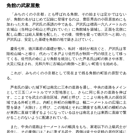
角館の武家屋敷
「みちのくの小京都」とも呼ばれる角館。その始まりは定かではない
が、角館の名がはじめて記録に登場するのは、豊臣秀吉の小田原攻めにも
加わった大名、戸沢氏の系譜の中である。戸沢氏は標高一六八メートルの
古城山（当時は小松山と呼ばれていた）に角館城を築城し、正面を北側に
配し山麓には給人屋敷を配した。その後、情勢を窺って徳川方へと就いた
戸沢氏は、安定した基礎を角館の地で築き上げていく。
慶長七年、徳川幕府の基礎が整い、転封・移封が相次ぐと、戸沢氏は常
陸松山城へと移り、代わって水戸より佐竹氏が秋田一円の領主として移っ
てくる。佐竹氏の命により角館を統治していた芦名氏は町の狭さや水害、
火災に悩まされ、元和六年に古城山の南側へと新しい町造りを始める。
これが、みちのくの小京都として現在まで残る角館の町並の原型であ
る。
芦名氏の築いた城下町は南北に三本の道路を通し、中央の道路をメイン
として三五〇メートルでマス型地形とし、さらに同じ長さの道路を伸ば
す。ここまでを武士の居住区域、内町と呼び、ここより南を商人の居住区
域である外町と呼ぶ。内町と外町の分離帯は、幅二一メートルの広場に土
塁を築き「火除け」と呼び、この地域とそれに隣接する商人町の横町のみ
が東西に直線で通ずるようになっているほかは南北または東西に直線で繋
がることのないように配慮されている。
また、中央の道路は十一メートルの幅員をもち、家老以下の上級武士が
居住し、その東側にはこれに準ずる武士、西側は徒士や足軽の居住区域に