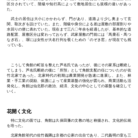
区分されていて、階級や知行高によって敷地居住にも規模の違いがあっ
た。
武士の居住は大小にかかわらず、門があり、道路より少し奥まって玄
関、取次ぎを設けていた。また、階級や身分による差は屋敷の部屋割りや
水回りの便に表れていた。現在まで三八〇年余を経過したが、基本的な道
路配置、屋敷区分は変わっておらず、武家屋敷の門前には「馬乗石・馬つ
なぎ石」、塀には女性が大名行列を覗くための「のぞき窓」が現在でも残
っている。
こうして角館の町並を整えた芦名氏であったが、後にその家系は断絶し
てしまう。芦名氏断絶の後に「所預」として角館支配の任についたのが佐
竹北家であった。北家時代の初期は農業開発が急速に進展し、また、林
業・手工業の奨励、保護によって産業基盤の強化が図られ、商業活動も活
発化し、角館は仙北郡の政治、経済、文化の中心としての基盤を確立して
いく。
花開く文化
特に文化の面では、角館は久保田藩の文教の地と称揚され、文化的伝統
を培った。
北家角館初代の佐竹義隣は京都の公家の出自であり、二代義明の室も三