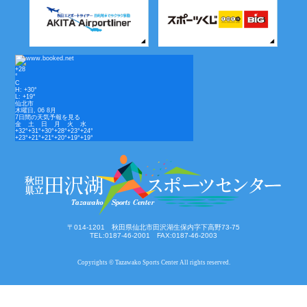
+
28
°
C
H:
+
30°
L:
+
19°
仙北市
木曜日, 06 8月
7日間の天気予報を見る
金
土
日
月
火
水
+
32°
+
31°
+
30°
+
28°
+
23°
+
24°
+
23°
+
21°
+
21°
+
20°
+
19°
+
19°
〒014-1201 秋田県仙北市田沢湖生保内字下高野73-75
TEL:0187-46-2001 FAX:0187-46-2003
Copyrights © Tazawako Sports Center All rights reserved.