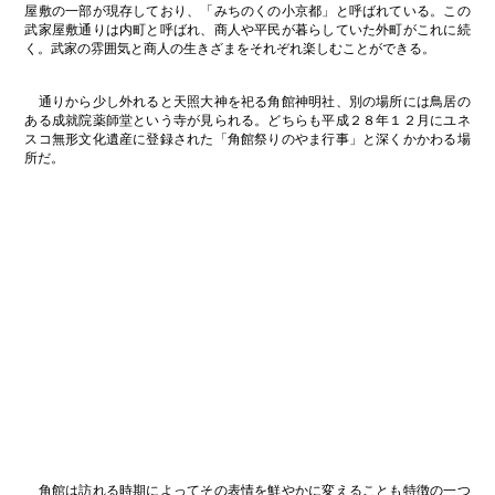
屋敷の一部が現存しており、「みちのくの小京都」と呼ばれている。この
武家屋敷通りは内町と呼ばれ、商人や平民が暮らしていた外町がこれに続
く。武家の雰囲気と商人の生きざまをそれぞれ楽しむことができる。
通りから少し外れると天照大神を祀る角館神明社、別の場所には鳥居の
ある成就院薬師堂という寺が見られる。どちらも平成２８年１２月にユネ
スコ無形文化遺産に登録された「角館祭りのやま行事」と深くかかわる場
所だ。
角館は訪れる時期によってその表情を鮮やかに変えることも特徴の一つ