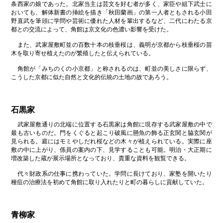
条西家の娘であった。北家当主は芸文を好む者が多く、家臣や組下武士に
おいても、解体新書の挿絵を描き「秋田蘭画」の第一人者ともされる小田
野直武を筆頭に学問や芸術に優れた人材を輩出するなど、二代にわたる京
都との交流によって、角館は京文化の色濃い影響を受けた。
また、武家屋敷町並の百数十本の枝垂桜は、義明が京都から枝垂桜の苗
木を取り寄せ植えたのが繁殖したと伝えられている。
角館が「みちのくの小京都」と称されるのは、町並の美しさに限らず、
こうした京都に似た自然と文化的伝統の土地の故であろう。
石黒家
武家屋敷通りの北端に位置する石黒家は角館に現存する武家屋敷の中で
最も古いものだ。門をくぐると起こり破風に懸魚の飾る正玄関と脇玄関が
見られる。庭にはモミやしだれ桜などの木々が植えられている。実際に座
敷の中に上がり、係員の案内の下、見学することも可能。明治・大正期に
増改築した蔵が展示場所となっており、貴重な資料を観覧できる。
代々財政系の仕事に携わっていた。学問に長けており、家塾を開いたり
種痘の治療法を初めて角館に取り入れたりと町の暮らしに貢献していた。
青柳家