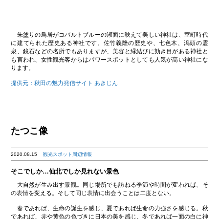
朱塗りの鳥居がコバルトブルーの湖面に映えて美しい神社は、室町時代
に建てられた歴史ある神社です。佐竹義隆の歴史や、七色木、潟頭の霊
泉、鏡石などの名所でもありますが、美容と縁結びに効き目がある神社と
も言われ、女性観光客からはパワースポットとしても人気が高い神社にな
ります。
提供元：秋田の魅力発信サイト あきじん
たつこ像
2020.08.15
観光スポット周辺情報
そこでしか…仙北でしか見れない景色
大自然が生み出す景観。同じ場所でも訪ねる季節や時間が変われば、そ
の表情を変える。そして同じ表情に出会うことは二度とない。
春であれば、生命の誕生を感じ、夏であれば生命の力強さを感じる。秋
であれば、赤や黄色の色づきに日本の美を感じ、冬であれば一面の白に神