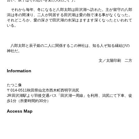
言い、辰子はその思いを受け入れたそう。
それから毎年、冬になると八郎太郎は田沢湖へ訪れた。主が留守の八郎
潟は冬の間凍り、二人が同居する田沢湖は愛の熱で凍る事がなくなった。
それどころか、愛の深さで田沢湖の水深はますます深くなったといわれて
いる。
八郎太郎と辰子姫の二人に関係するこの神社は、知る人ぞ知る縁結びの
神社だ。
文／太陽印刷 二方
Information
たつこ像
〒014-0511秋田県仙北市西木町西明字潟尻
JR田沢湖駅より羽後交通バス「田沢湖一周線」を利用、潟尻にて下車、徒
歩1分（所要時間約30分）
Access Map