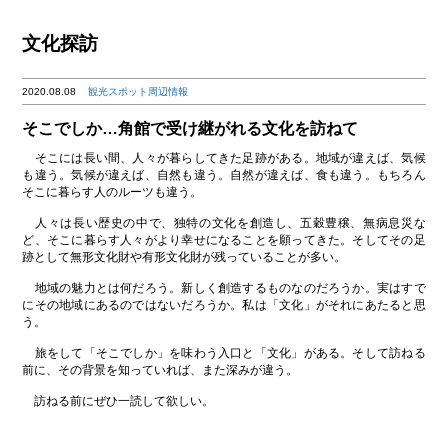
文化探訪
2020.08.08
観光スポット周辺情報
そこでしか…角館で受け継がれる文化を訪ねて
そこには長い間、人々が暮らしてきた足跡がある。地域が違えば、気候
も違う。気候が違えば、自然も違う。自然が違えば、食も違う。もちろん
そこに暮らす人のルーツも違う。
人々は長い歴史の中で、独特の文化を創造し、五穀豊穣、無病息災な
ど、そこに暮らす人々がより幸せになることを願ってきた。そしてその足
跡として無形文化財や有形文化財が残っていることが多い。
地域の魅力とは何だろう。新しく創造するものなのだろうか。実はすで
にその地域にあるのではないだろうか。私は「文化」がそれにあたると思
う。
旅をして「そこでしか」を味わう入口と「文化」がある。そして訪ねる
前に、その背景を知っていれば、また深みが違う。
訪ねる前にぜひ一読して欲しい。