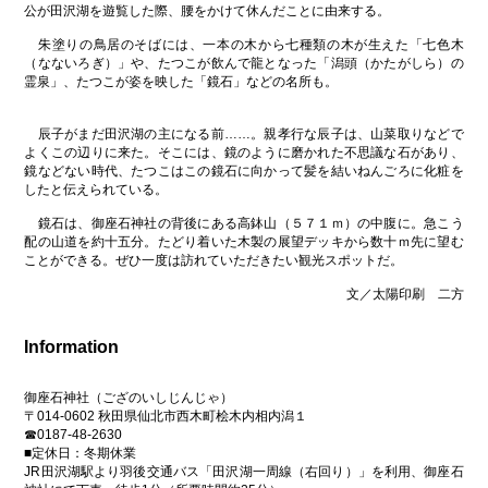
公が田沢湖を遊覧した際、腰をかけて休んだことに由来する。
朱塗りの鳥居のそばには、一本の木から七種類の木が生えた「七色木
（なないろぎ）」や、たつこが飲んで龍となった「潟頭（かたがしら）の
霊泉」、たつこが姿を映した「鏡石」などの名所も。
辰子がまだ田沢湖の主になる前……。親孝行な辰子は、山菜取りなどで
よくこの辺りに来た。そこには、鏡のように磨かれた不思議な石があり、
鏡などない時代、たつこはこの鏡石に向かって髪を結いねんごろに化粧を
したと伝えられている。
鏡石は、御座石神社の背後にある高鉢山（５７１ｍ）の中腹に。急こう
配の山道を約十五分。たどり着いた木製の展望デッキから数十ｍ先に望む
ことができる。ぜひ一度は訪れていただきたい観光スポットだ。
文／太陽印刷 二方
Information
御座石神社（ござのいしじんじゃ）
〒014-0602 秋田県仙北市西木町桧木内相内潟１
☎0187-48-2630
■定休日：冬期休業
JR田沢湖駅より羽後交通バス「田沢湖一周線（右回り）」を利用、御座石