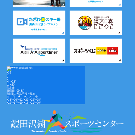
+
32
°
C
H:
+
28°
L:
+
20°
仙北市
日曜日, 09 8月
7日間の天気予報を見る
土
月
火
水
木
金
+
33°
+
26°
+
22°
+
25°
+
25°
+
28°
+
22°
+
17°
+
19°
+
18°
+
21°
+
20°