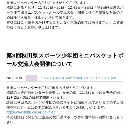
日頃より当センターのご利用ありがとうございます。
標題にあるとおり、11月25日～26日・12月2日～3日は「第3回秋田県スポ
ーツ少年団ミニバスケットボール交流大会」開催に伴う全館貸切対応のた
め日帰り入浴を「休止」とさせて頂きます。
皆様にはご不便をおかけすることとなり大変恐縮ではありますが、ご容赦
の程よろしくお願い申し上げます。
第3回秋田県スポーツ少年団ミニバスケットボ
ール交流大会開催について
2023.10.10
イベント
,
お知らせ
,
スポーツ画像イメージ
,
トピックス
,
大会
日頃より当センターをご利用頂きありがとうございます。
標題の大会が当センターを会場に、女子の部：11月25日～26日男子の部：
12月2日～3日の日程で開催されます。
詳細は秋田県スポーツ少年団の公式サイトに掲載されておりますので出場
権を得たチームは必ずご確認下さいますようお願いいたします。
http://www.akitaikyo.or.jp/junior/
その他詳細に関しては主催の秋田県スポーツ少年団本部へお問い合わせ下
さい。