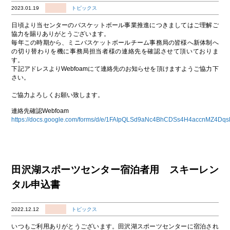
2023.01.19
トピックス
日頃より当センターのバスケットボール事業推進につきましてはご理解ご
協力を賜りありがとうございます。
毎年この時期から、ミニバスケットボールチーム事務局の皆様へ新体制へ
の切り替わりを機に事務局担当者様の連絡先を確認させて頂いておりま
す。
下記アドレスよりWebfoamにて連絡先のお知らせを頂けますようご協力下
さい。
ご協力よろしくお願い致します。
連絡先確認Webfoam
https://docs.google.com/forms/d/e/1FAIpQLSd9aNc4BhCDSs4H4accnMZ4Dq
田沢湖スポーツセンター宿泊者用 スキーレン
タル申込書
2022.12.12
トピックス
いつもご利用ありがとうございます。田沢湖スポーツセンターに宿泊され