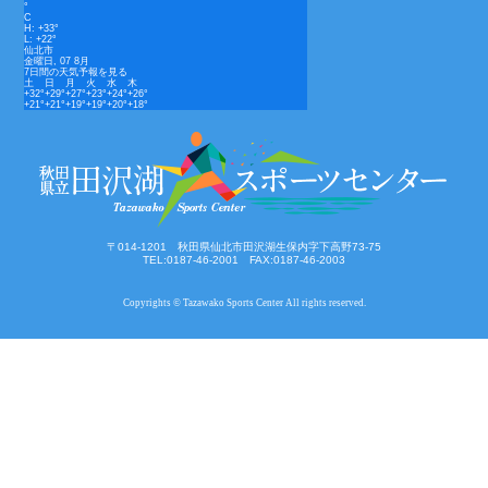
°
C
H:
+
33°
L:
+
22°
仙北市
金曜日, 07 8月
7日間の天気予報を見る
土
日
月
火
水
木
+
32°
+
29°
+
27°
+
23°
+
24°
+
26°
+
21°
+
21°
+
19°
+
19°
+
20°
+
18°
〒014-1201 秋田県仙北市田沢湖生保内字下高野73-75
TEL:0187-46-2001 FAX:0187-46-2003
Copyrights © Tazawako Sports Center All rights reserved.