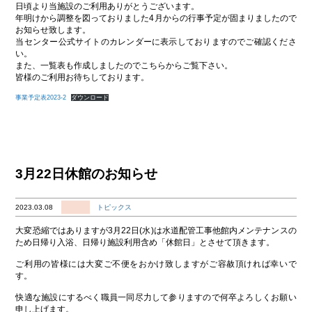
日頃より当施設のご利用ありがとうございます。
年明けから調整を図っておりました4月からの行事予定が固まりましたので
お知らせ致します。
当センター公式サイトのカレンダーに表示しておりますのでご確認くださ
い。
また、一覧表も作成しましたのでこちらからご覧下さい。
皆様のご利用お待ちしております。
事業予定表2023-2
ダウンロード
3月22日休館のお知らせ
2023.03.08
トピックス
大変恐縮ではありますが3月22日(水)は水道配管工事他館内メンテナンスの
ため日帰り入浴、日帰り施設利用含め「休館日」とさせて頂きます。
ご利用の皆様には大変ご不便をおかけ致しますがご容赦頂ければ幸いで
す。
快適な施設にするべく職員一同尽力して参りますので何卒よろしくお願い
申し上げます。