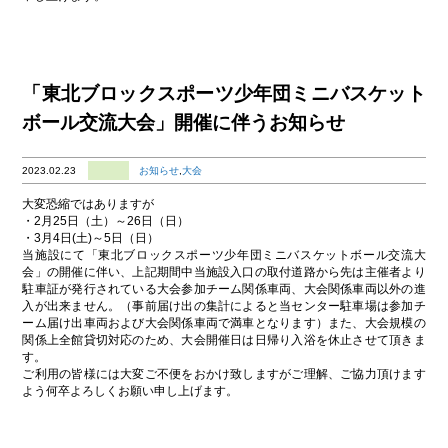
「東北ブロックスポーツ少年団ミニバスケット
ボール交流大会」開催に伴うお知らせ
2023.02.23
お知らせ
,
大会
大変恐縮ではありますが
・2月25日（土）～26日（日）
・3月4日(土)～5日（日）
当施設にて「東北ブロックスポーツ少年団ミニバスケットボール交流大
会」の開催に伴い、上記期間中当施設入口の取付道路から先は主催者より
駐車証が発行されている大会参加チーム関係車両、大会関係車両以外の進
入が出来ません。（事前届け出の集計によると当センター駐車場は参加チ
ーム届け出車両および大会関係車両で満車となります）また、大会規模の
関係上全館貸切対応のため、大会開催日は日帰り入浴を休止させて頂きま
す。
ご利用の皆様には大変ご不便をおかけ致しますがご理解、ご協力頂けます
よう何卒よろしくお願い申し上げます。