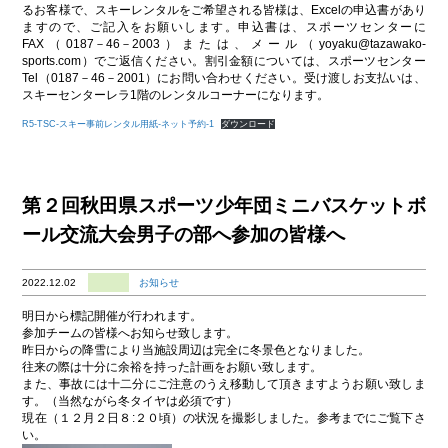
るお客様で、スキーレンタルをご希望される皆様は、Excelの申込書があり
ますので、ご記入をお願いします。申込書は、スポーツセンターに
FAX（0187－46－2003）または、メール（yoyaku@tazawako-
sports.com）でご返信ください。割引金額については、スポーツセンター
Tel（0187－46－2001）にお問い合わせください。受け渡しお支払いは、
スキーセンターレラ1階のレンタルコーナーになります。
R5-TSC-スキー事前レンタル用紙-ネット予約-1
ダウンロード
第２回秋田県スポーツ少年団ミニバスケットボ
ール交流大会男子の部へ参加の皆様へ
2022.12.02
お知らせ
明日から標記開催が行われます。
参加チームの皆様へお知らせ致します。
昨日からの降雪により当施設周辺は完全に冬景色となりました。
往来の際は十分に余裕を持った計画をお願い致します。
また、事故には十二分にご注意のうえ移動して頂きますようお願い致しま
す。（当然ながら冬タイヤは必須です）
現在（１２月２日８:２０頃）の状況を撮影しました。参考までにご覧下さ
い。