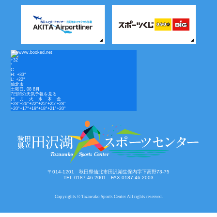
+
32
°
C
H:
+
33°
L:
+
22°
仙北市
土曜日, 08 8月
7日間の天気予報を見る
日
月
火
水
木
金
+
28°
+
26°
+
22°
+
25°
+
25°
+
28°
+
20°
+
17°
+
19°
+
18°
+
21°
+
20°
〒014-1201 秋田県仙北市田沢湖生保内字下高野73-75
TEL:0187-46-2001 FAX:0187-46-2003
Copyrights © Tazawako Sports Center All rights reserved.