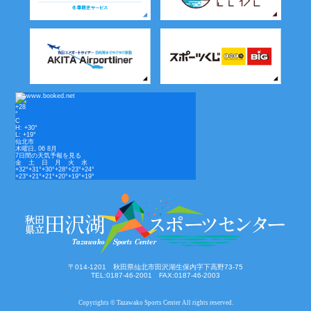
+
28
°
C
H:
+
30°
L:
+
19°
仙北市
木曜日, 06 8月
7日間の天気予報を見る
金
土
日
月
火
水
+
32°
+
31°
+
30°
+
28°
+
23°
+
24°
+
23°
+
21°
+
21°
+
20°
+
19°
+
19°
〒014-1201 秋田県仙北市田沢湖生保内字下高野73-75
TEL:0187-46-2001 FAX:0187-46-2003
Copyrights © Tazawako Sports Center All rights reserved.