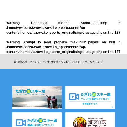
Warning
: Undefined variable $additional_loop in
/home/vwsports/www/tazawako_sportscenter/wp-
content/themes/tazawako_sports_original/single-usage.php
on line
137
Warning
: Attempt to read property "max_num_pages" on null in
/home/vwsports/www/tazawako_sportscenter/wp-
content/themes/tazawako_sports_original/single-usage.php
on line
137
田沢湖スポーツセンター
>
ご利用実績
>
U-14男子バスケットボールキャンプ